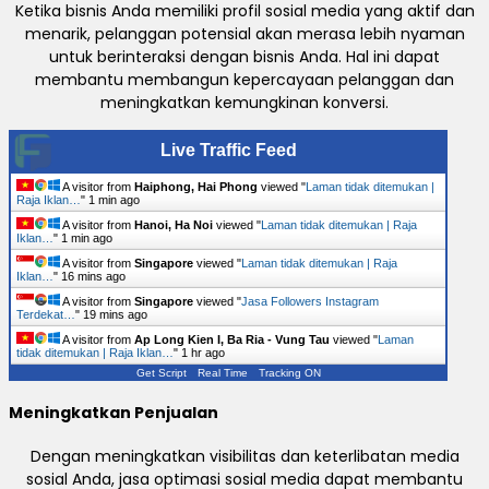
Ketika bisnis Anda memiliki profil sosial media yang aktif dan
menarik, pelanggan potensial akan merasa lebih nyaman
untuk berinteraksi dengan bisnis Anda. Hal ini dapat
membantu membangun kepercayaan pelanggan dan
meningkatkan kemungkinan konversi.
Live Traffic Feed
A visitor from
Haiphong, Hai Phong
viewed "
Laman tidak ditemukan |
Raja Iklan…
"
1 min ago
A visitor from
Hanoi, Ha Noi
viewed "
Laman tidak ditemukan | Raja
Iklan…
"
1 min ago
A visitor from
Singapore
viewed "
Laman tidak ditemukan | Raja
Iklan…
"
16 mins ago
A visitor from
Singapore
viewed "
Jasa Followers Instagram
Terdekat…
"
19 mins ago
A visitor from
Ap Long Kien I, Ba Ria - Vung Tau
viewed "
Laman
tidak ditemukan | Raja Iklan…
"
1 hr ago
Get Script
Real Time
Tracking ON
Meningkatkan Penjualan
Dengan meningkatkan visibilitas dan keterlibatan media
sosial Anda, jasa optimasi sosial media dapat membantu