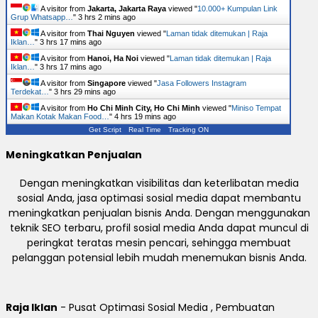
A visitor from
Jakarta, Jakarta Raya
viewed "
10.000+ Kumpulan Link
Grup Whatsapp…
"
3 hrs 2 mins ago
A visitor from
Thai Nguyen
viewed "
Laman tidak ditemukan | Raja
Iklan…
"
3 hrs 17 mins ago
A visitor from
Hanoi, Ha Noi
viewed "
Laman tidak ditemukan | Raja
Iklan…
"
3 hrs 17 mins ago
A visitor from
Singapore
viewed "
Jasa Followers Instagram
Terdekat…
"
3 hrs 29 mins ago
A visitor from
Ho Chi Minh City, Ho Chi Minh
viewed "
Miniso Tempat
Makan Kotak Makan Food…
"
4 hrs 19 mins ago
Get Script
Real Time
Tracking ON
Meningkatkan Penjualan
Dengan meningkatkan visibilitas dan keterlibatan media
sosial Anda, jasa optimasi sosial media dapat membantu
meningkatkan penjualan bisnis Anda. Dengan menggunakan
teknik SEO terbaru, profil sosial media Anda dapat muncul di
peringkat teratas mesin pencari, sehingga membuat
pelanggan potensial lebih mudah menemukan bisnis Anda.
Raja Iklan
- Pusat Optimasi Sosial Media , Pembuatan