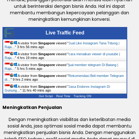
untuk berinteraksi dengan bisnis Anda. Hal ini dapat
membantu membangun kepercayaan pelanggan dan
meningkatkan kemungkinan konversi.
Live Traffic Feed
A visitor from
Singapore
viewed "
Jual Like Instagram Tana Tidung |
Raja…
"
3 hrs 56 mins ago
A visitor from
Singapore
viewed "
cara menaikan viewer di youtube |
Raja…
"
4 hrs 19 mins ago
A visitor from
Singapore
viewed "
jual member telegram Di Batang |
Raja…
"
5 hrs 5 mins ago
A visitor from
Singapore
viewed "
Rekomendasi Beli member Telegram
di…
"
9 hrs 2 mins ago
A visitor from
Singapore
viewed "
Jasa Endores Instagram Di
Gunung…
"
11 hrs 40 mins ago
Get Script
Real Time
Tracking ON
Meningkatkan Penjualan
Dengan meningkatkan visibilitas dan keterlibatan media
sosial Anda, jasa optimasi sosial media dapat membantu
meningkatkan penjualan bisnis Anda. Dengan menggunakan