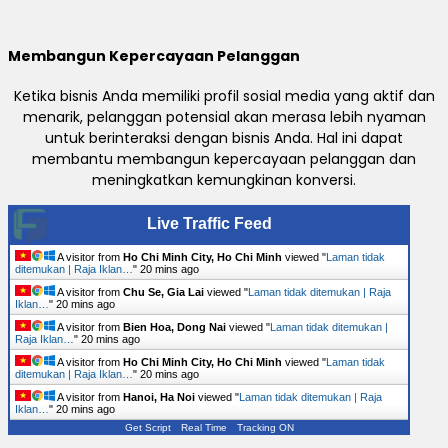
Membangun Kepercayaan Pelanggan
Ketika bisnis Anda memiliki profil sosial media yang aktif dan
menarik, pelanggan potensial akan merasa lebih nyaman
untuk berinteraksi dengan bisnis Anda. Hal ini dapat
membantu membangun kepercayaan pelanggan dan
meningkatkan kemungkinan konversi.
Live Traffic Feed
A visitor from
Ho Chi Minh City, Ho Chi Minh
viewed "
Laman tidak
ditemukan | Raja Iklan…
"
20 mins ago
A visitor from
Chu Se, Gia Lai
viewed "
Laman tidak ditemukan | Raja
Iklan…
"
20 mins ago
A visitor from
Bien Hoa, Dong Nai
viewed "
Laman tidak ditemukan |
Raja Iklan…
"
20 mins ago
A visitor from
Ho Chi Minh City, Ho Chi Minh
viewed "
Laman tidak
ditemukan | Raja Iklan…
"
20 mins ago
A visitor from
Hanoi, Ha Noi
viewed "
Laman tidak ditemukan | Raja
Iklan…
"
20 mins ago
Get Script
Real Time
Tracking ON