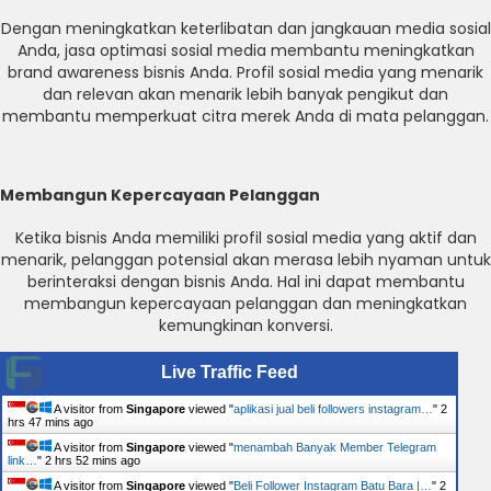
Dengan meningkatkan keterlibatan dan jangkauan media sosial
Anda, jasa optimasi sosial media membantu meningkatkan
brand awareness bisnis Anda. Profil sosial media yang menarik
dan relevan akan menarik lebih banyak pengikut dan
membantu memperkuat citra merek Anda di mata pelanggan.
Membangun Kepercayaan Pelanggan
Ketika bisnis Anda memiliki profil sosial media yang aktif dan
menarik, pelanggan potensial akan merasa lebih nyaman untuk
berinteraksi dengan bisnis Anda. Hal ini dapat membantu
membangun kepercayaan pelanggan dan meningkatkan
kemungkinan konversi.
Live Traffic Feed
A visitor from
Singapore
viewed "
aplikasi jual beli followers instagram…
"
2
hrs 47 mins ago
A visitor from
Singapore
viewed "
menambah Banyak Member Telegram
link…
"
2 hrs 52 mins ago
A visitor from
Singapore
viewed "
Beli Follower Instagram Batu Bara |…
"
2