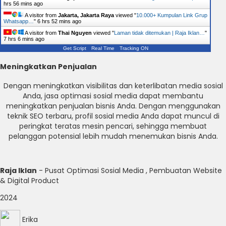
hrs 56 mins ago
A visitor from
Jakarta, Jakarta Raya
viewed "
10.000+ Kumpulan Link Grup
Whatsapp…
"
6 hrs 52 mins ago
A visitor from
Thai Nguyen
viewed "
Laman tidak ditemukan | Raja Iklan…
"
7 hrs 6 mins ago
Get Script
Real Time
Tracking ON
Meningkatkan Penjualan
Dengan meningkatkan visibilitas dan keterlibatan media sosial
Anda, jasa optimasi sosial media dapat membantu
meningkatkan penjualan bisnis Anda. Dengan menggunakan
teknik SEO terbaru, profil sosial media Anda dapat muncul di
peringkat teratas mesin pencari, sehingga membuat
pelanggan potensial lebih mudah menemukan bisnis Anda.
Raja Iklan
- Pusat Optimasi Sosial Media , Pembuatan Website
& Digital Product
2024
Erika