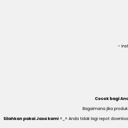
– in
Cocok bagi And
Bagaimana jika produk
Silahkan pakai Jasa kami
^_^ Anda tidak lagi repot download