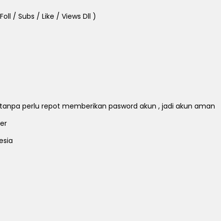
ll / Subs / Like / Views Dll )
ll tanpa perlu repot memberikan pasword akun , jadi akun aman
er
esia