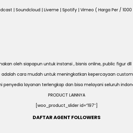
dcast | Soundcloud | Liveme | Spotify | Vimeo ( Harga Per / 1000 Fo
an oleh siapapun untuk instansi , bisnis online, public figur d
ni adalah cara mudah untuk meningkatkan kepercayaan custom
i penyedia layanan terlengkap dan bisa melayani seluruh indon
PRODUCT LAINNYA
[woo_product_slider id=”197″]
DAFTAR AGENT FOLLOWERS