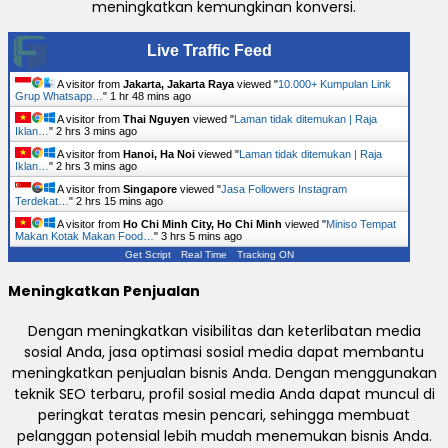
meningkatkan kemungkinan konversi.
Live Traffic Feed
A visitor from
Jakarta, Jakarta Raya
viewed "
10.000+ Kumpulan Link
Grup Whatsapp…
"
1 hr 48 mins ago
A visitor from
Thai Nguyen
viewed "
Laman tidak ditemukan | Raja
Iklan…
"
2 hrs 3 mins ago
A visitor from
Hanoi, Ha Noi
viewed "
Laman tidak ditemukan | Raja
Iklan…
"
2 hrs 3 mins ago
A visitor from
Singapore
viewed "
Jasa Followers Instagram
Terdekat…
"
2 hrs 15 mins ago
A visitor from
Ho Chi Minh City, Ho Chi Minh
viewed "
Miniso Tempat
Makan Kotak Makan Food…
"
3 hrs 5 mins ago
Get Script
Real Time
Tracking ON
Meningkatkan Penjualan
Dengan meningkatkan visibilitas dan keterlibatan media
sosial Anda, jasa optimasi sosial media dapat membantu
meningkatkan penjualan bisnis Anda. Dengan menggunakan
teknik SEO terbaru, profil sosial media Anda dapat muncul di
peringkat teratas mesin pencari, sehingga membuat
pelanggan potensial lebih mudah menemukan bisnis Anda.