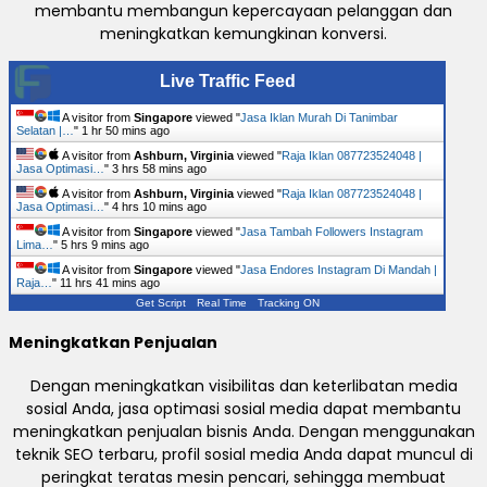
membantu membangun kepercayaan pelanggan dan
meningkatkan kemungkinan konversi.
Live Traffic Feed
A visitor from
Singapore
viewed "
Jasa Iklan Murah Di Tanimbar
Selatan |…
"
1 hr 50 mins ago
A visitor from
Ashburn, Virginia
viewed "
Raja Iklan 087723524048 |
Jasa Optimasi…
"
3 hrs 58 mins ago
A visitor from
Ashburn, Virginia
viewed "
Raja Iklan 087723524048 |
Jasa Optimasi…
"
4 hrs 10 mins ago
A visitor from
Singapore
viewed "
Jasa Tambah Followers Instagram
Lima…
"
5 hrs 9 mins ago
A visitor from
Singapore
viewed "
Jasa Endores Instagram Di Mandah |
Raja…
"
11 hrs 41 mins ago
Get Script
Real Time
Tracking ON
Meningkatkan Penjualan
Dengan meningkatkan visibilitas dan keterlibatan media
sosial Anda, jasa optimasi sosial media dapat membantu
meningkatkan penjualan bisnis Anda. Dengan menggunakan
teknik SEO terbaru, profil sosial media Anda dapat muncul di
peringkat teratas mesin pencari, sehingga membuat