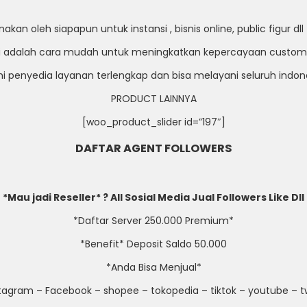
an oleh siapapun untuk instansi , bisnis online, public figur d
ni adalah cara mudah untuk meningkatkan kepercayaan custom
i penyedia layanan terlengkap dan bisa melayani seluruh indon
PRODUCT LAINNYA
[woo_product_slider id=”197″]
DAFTAR AGENT FOLLOWERS
*Mau jadi Reseller* ? All Sosial Media Jual Followers Like Dll
*Daftar Server 250.000 Premium*
*Benefit* Deposit Saldo 50.000
*Anda Bisa Menjual*
stagram – Facebook – shopee – tokopedia – tiktok – youtube – tw