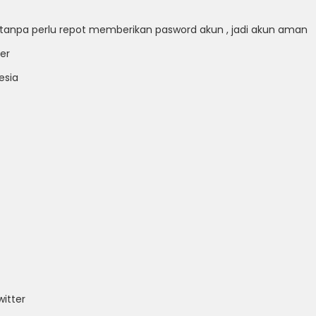
ll tanpa perlu repot memberikan pasword akun , jadi akun aman
er
esia
itter