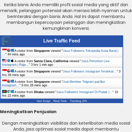
Ketika bisnis Anda memiliki profil sosial media yang aktif dan
menarik, pelanggan potensial akan merasa lebih nyaman untuk
berinteraksi dengan bisnis Anda. Hal ini dapat membantu
membangun kepercayaan pelanggan dan meningkatkan
kemungkinan konversi.
Live Traffic Feed
A visitor from
Singapore
viewed "
Jasa Followers Tokopedia Kutai Barat |
…
"
44 mins ago
A visitor from
Santa Clara, California
viewed "
Jasa Penonton Live
Instagram | Raja…
"
3 hrs 1 min ago
A visitor from
Singapore
viewed "
Jasa Followers Instagram Terdekat…
"
3
hrs 39 mins ago
A visitor from
Singapore
viewed "
Jual Member Telgram jual like
instagram…
"
9 hrs 28 mins ago
A visitor from
Dhaka
viewed "
Jasa Followers Instagram Di Pudak |…
"
10
hrs 22 mins ago
Get Script
Real Time
Tracking ON
Meningkatkan Penjualan
Dengan meningkatkan visibilitas dan keterlibatan media sosial
Anda, jasa optimasi sosial media dapat membantu