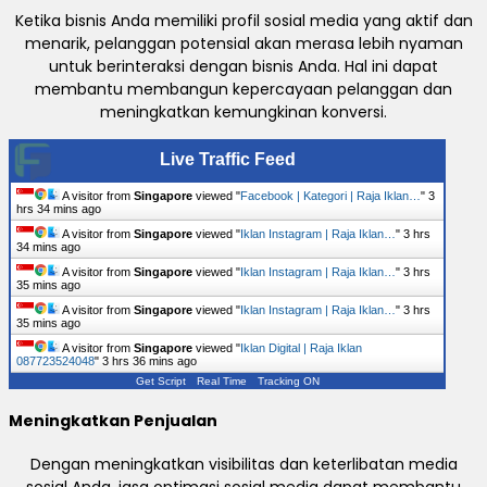
Ketika bisnis Anda memiliki profil sosial media yang aktif dan
menarik, pelanggan potensial akan merasa lebih nyaman
untuk berinteraksi dengan bisnis Anda. Hal ini dapat
membantu membangun kepercayaan pelanggan dan
meningkatkan kemungkinan konversi.
Live Traffic Feed
A visitor from
Singapore
viewed "
Facebook | Kategori | Raja Iklan…
"
3
hrs 34 mins ago
A visitor from
Singapore
viewed "
Iklan Instagram | Raja Iklan…
"
3 hrs
34 mins ago
A visitor from
Singapore
viewed "
Iklan Instagram | Raja Iklan…
"
3 hrs
35 mins ago
A visitor from
Singapore
viewed "
Iklan Instagram | Raja Iklan…
"
3 hrs
35 mins ago
A visitor from
Singapore
viewed "
Iklan Digital | Raja Iklan
087723524048
"
3 hrs 36 mins ago
Get Script
Real Time
Tracking ON
Meningkatkan Penjualan
Dengan meningkatkan visibilitas dan keterlibatan media
sosial Anda, jasa optimasi sosial media dapat membantu