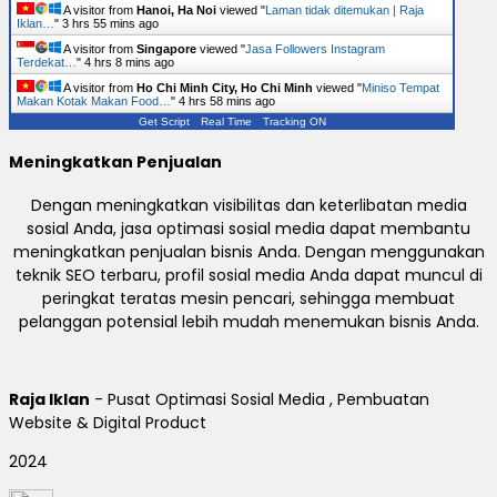
A visitor from
Hanoi, Ha Noi
viewed "
Laman tidak ditemukan | Raja
Iklan…
"
3 hrs 55 mins ago
A visitor from
Singapore
viewed "
Jasa Followers Instagram
Terdekat…
"
4 hrs 8 mins ago
A visitor from
Ho Chi Minh City, Ho Chi Minh
viewed "
Miniso Tempat
Makan Kotak Makan Food…
"
4 hrs 58 mins ago
Get Script
Real Time
Tracking ON
Meningkatkan Penjualan
Dengan meningkatkan visibilitas dan keterlibatan media
sosial Anda, jasa optimasi sosial media dapat membantu
meningkatkan penjualan bisnis Anda. Dengan menggunakan
teknik SEO terbaru, profil sosial media Anda dapat muncul di
peringkat teratas mesin pencari, sehingga membuat
pelanggan potensial lebih mudah menemukan bisnis Anda.
Raja Iklan
- Pusat Optimasi Sosial Media , Pembuatan
Website & Digital Product
2024