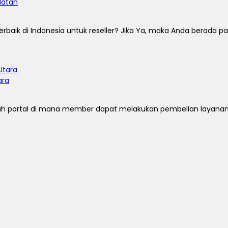
latan
ik di Indonesia untuk reseller? Jika Ya, maka Anda berada pada
ara
 portal di mana member dapat melakukan pembelian layanan. 