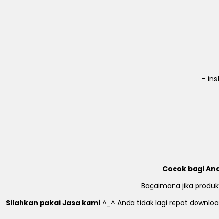
– in
Cocok bagi And
Bagaimana jika produk
Silahkan pakai Jasa kami
^_^ Anda tidak lagi repot download