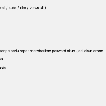
ll / Subs / Like / Views Dll )
ll tanpa perlu repot memberikan pasword akun , jadi akun aman
er
esia