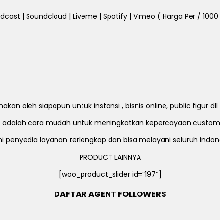
dcast | Soundcloud | Liveme | Spotify | Vimeo ( Harga Per / 1000 Fo
an oleh siapapun untuk instansi , bisnis online, public figur d
ni adalah cara mudah untuk meningkatkan kepercayaan custom
i penyedia layanan terlengkap dan bisa melayani seluruh indon
PRODUCT LAINNYA
[woo_product_slider id=”197″]
DAFTAR AGENT FOLLOWERS