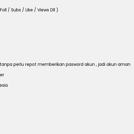
ll / Subs / Like / Views Dll )
ll tanpa perlu repot memberikan pasword akun , jadi akun aman
er
esia