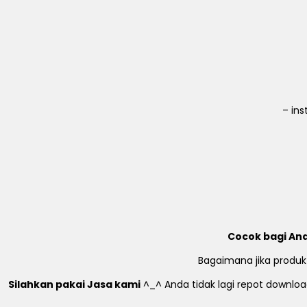
– in
Cocok bagi And
Bagaimana jika produk
Silahkan pakai Jasa kami
^_^ Anda tidak lagi repot download