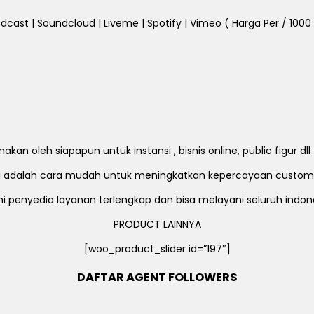
dcast | Soundcloud | Liveme | Spotify | Vimeo ( Harga Per / 1000 Fo
an oleh siapapun untuk instansi , bisnis online, public figur d
ni adalah cara mudah untuk meningkatkan kepercayaan custom
i penyedia layanan terlengkap dan bisa melayani seluruh indon
PRODUCT LAINNYA
[woo_product_slider id=”197″]
DAFTAR AGENT FOLLOWERS