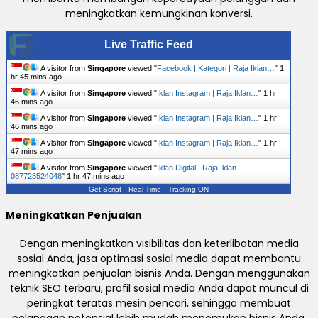
meningkatkan kemungkinan konversi.
Live Traffic Feed
A visitor from
Singapore
viewed "
Facebook | Kategori | Raja Iklan…
"
1
hr 45 mins ago
A visitor from
Singapore
viewed "
Iklan Instagram | Raja Iklan…
"
1 hr
46 mins ago
A visitor from
Singapore
viewed "
Iklan Instagram | Raja Iklan…
"
1 hr
46 mins ago
A visitor from
Singapore
viewed "
Iklan Instagram | Raja Iklan…
"
1 hr
47 mins ago
A visitor from
Singapore
viewed "
Iklan Digital | Raja Iklan
087723524048
"
1 hr 47 mins ago
Get Script
Real Time
Tracking ON
Meningkatkan Penjualan
Dengan meningkatkan visibilitas dan keterlibatan media
sosial Anda, jasa optimasi sosial media dapat membantu
meningkatkan penjualan bisnis Anda. Dengan menggunakan
teknik SEO terbaru, profil sosial media Anda dapat muncul di
peringkat teratas mesin pencari, sehingga membuat
pelanggan potensial lebih mudah menemukan bisnis Anda.