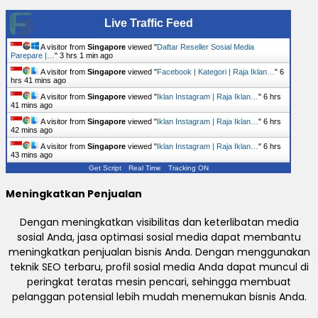
Live Traffic Feed
A visitor from
Singapore
viewed "
Daftar Reseller Sosial Media
Parepare |…
"
3 hrs 1 min ago
A visitor from
Singapore
viewed "
Facebook | Kategori | Raja Iklan…
"
6
hrs 41 mins ago
A visitor from
Singapore
viewed "
Iklan Instagram | Raja Iklan…
"
6 hrs
41 mins ago
A visitor from
Singapore
viewed "
Iklan Instagram | Raja Iklan…
"
6 hrs
42 mins ago
A visitor from
Singapore
viewed "
Iklan Instagram | Raja Iklan…
"
6 hrs
43 mins ago
Get Script
Real Time
Tracking ON
Meningkatkan Penjualan
Dengan meningkatkan visibilitas dan keterlibatan media
sosial Anda, jasa optimasi sosial media dapat membantu
meningkatkan penjualan bisnis Anda. Dengan menggunakan
teknik SEO terbaru, profil sosial media Anda dapat muncul di
peringkat teratas mesin pencari, sehingga membuat
pelanggan potensial lebih mudah menemukan bisnis Anda.