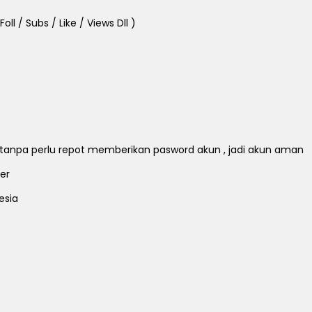
ll / Subs / Like / Views Dll )
ll tanpa perlu repot memberikan pasword akun , jadi akun aman
er
esia