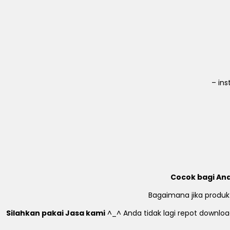
– in
Cocok bagi And
Bagaimana jika produk
Silahkan pakai Jasa kami
^_^ Anda tidak lagi repot download