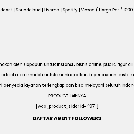
dcast | Soundcloud | Liveme | Spotify | Vimeo ( Harga Per / 1000 Fo
an oleh siapapun untuk instansi , bisnis online, public figur d
ni adalah cara mudah untuk meningkatkan kepercayaan custom
i penyedia layanan terlengkap dan bisa melayani seluruh indon
PRODUCT LAINNYA
[woo_product_slider id=”197″]
DAFTAR AGENT FOLLOWERS