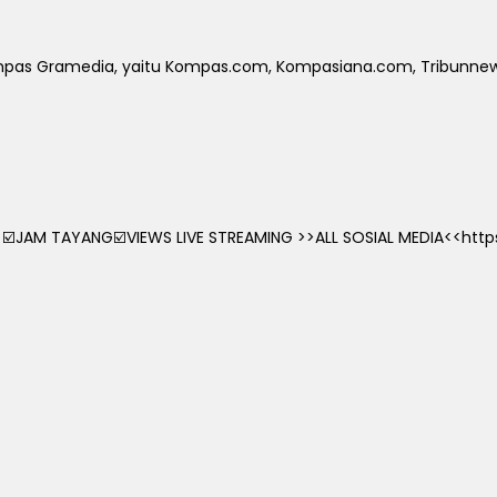
Kompas Gramedia, yaitu Kompas.com, Kompasiana.com, Tribunnews
☑️JAM TAYANG☑️VIEWS LIVE STREAMING >>ALL SOSIAL MEDIA<<https