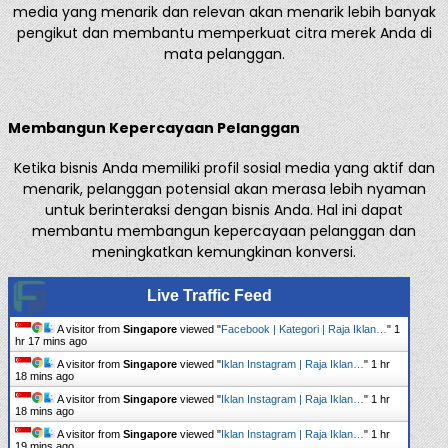
media yang menarik dan relevan akan menarik lebih banyak
pengikut dan membantu memperkuat citra merek Anda di
mata pelanggan.
Membangun Kepercayaan Pelanggan
Ketika bisnis Anda memiliki profil sosial media yang aktif dan
menarik, pelanggan potensial akan merasa lebih nyaman
untuk berinteraksi dengan bisnis Anda. Hal ini dapat
membantu membangun kepercayaan pelanggan dan
meningkatkan kemungkinan konversi.
Live Traffic Feed
A visitor from
Singapore
viewed "
Facebook | Kategori | Raja Iklan…
"
1
hr 17 mins ago
A visitor from
Singapore
viewed "
Iklan Instagram | Raja Iklan…
"
1 hr
18 mins ago
A visitor from
Singapore
viewed "
Iklan Instagram | Raja Iklan…
"
1 hr
18 mins ago
A visitor from
Singapore
viewed "
Iklan Instagram | Raja Iklan…
"
1 hr
19 mins ago