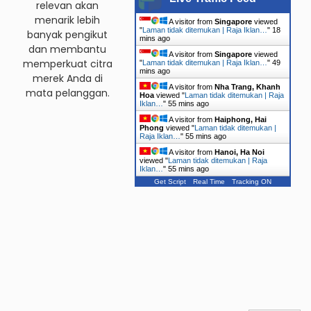
relevan akan
menarik lebih
A visitor from
Singapore
viewed
"
Laman tidak ditemukan | Raja Iklan…
"
18
banyak pengikut
mins ago
dan membantu
A visitor from
Singapore
viewed
memperkuat citra
"
Laman tidak ditemukan | Raja Iklan…
"
49
mins ago
merek Anda di
A visitor from
Nha Trang, Khanh
mata pelanggan.
Hoa
viewed "
Laman tidak ditemukan | Raja
Iklan…
"
55 mins ago
A visitor from
Haiphong, Hai
Phong
viewed "
Laman tidak ditemukan |
Raja Iklan…
"
55 mins ago
A visitor from
Hanoi, Ha Noi
viewed "
Laman tidak ditemukan | Raja
Iklan…
"
55 mins ago
Get Script
Real Time
Tracking ON