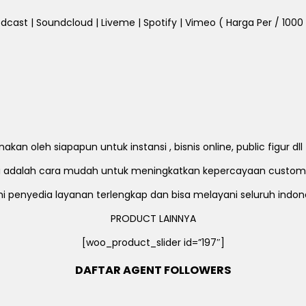
dcast | Soundcloud | Liveme | Spotify | Vimeo ( Harga Per / 1000 Fo
an oleh siapapun untuk instansi , bisnis online, public figur d
ni adalah cara mudah untuk meningkatkan kepercayaan custom
i penyedia layanan terlengkap dan bisa melayani seluruh indon
PRODUCT LAINNYA
[woo_product_slider id=”197″]
DAFTAR AGENT FOLLOWERS