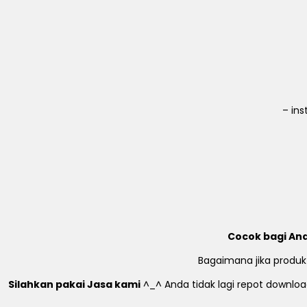
– in
Cocok bagi And
Bagaimana jika produk
Silahkan pakai Jasa kami
^_^ Anda tidak lagi repot download