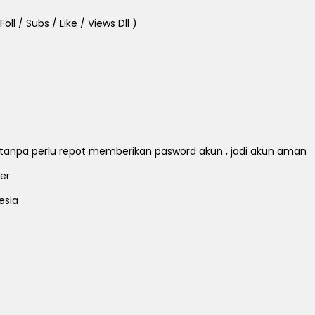
ll / Subs / Like / Views Dll )
ll tanpa perlu repot memberikan pasword akun , jadi akun aman
er
esia