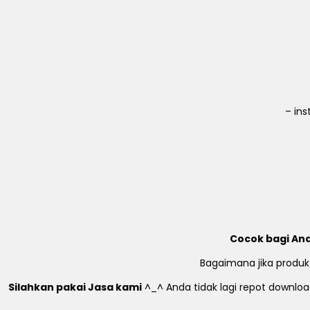
– in
Cocok bagi And
Bagaimana jika produk
Silahkan pakai Jasa kami
^_^ Anda tidak lagi repot download