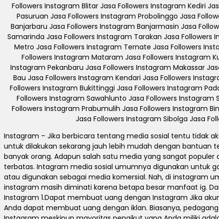
Followers Instagram Blitar Jasa Followers Instagram Kediri 
Pasuruan Jasa Followers Instagram Probolinggo Jasa Follo
Banjarbaru Jasa Followers Instagram Banjarmasin Jasa Follo
Samarinda Jasa Followers Instagram Tarakan Jasa Followers 
Metro Jasa Followers Instagram Ternate Jasa Followers Ins
Followers Instagram Mataram Jasa Followers Instagram Ku
Instagram Pekanbaru Jasa Followers Instagram Makassar Jasa
Bau Jasa Followers Instagram Kendari Jasa Followers Inst
Followers Instagram Bukittinggi Jasa Followers Instagram P
Followers Instagram Sawahlunto Jasa Followers Instagram 
Followers Instagram Prabumulih Jasa Followers Instagram B
Jasa Followers Instagram Sibolga Jasa Fo
Instagram – Jika berbicara tentang media sosial tentu tidak a
untuk dilakukan sekarang jauh lebih mudah dengan bantuan te
banyak orang. Adapun salah satu media yang sangat populer d
terbatas. Intagram media sosial umumnya digunakan untuk 
atau digunakan sebagai media komersial. Nah, di instagram 
instagram masih diminati karena betapa besar manfaat ig. Da
Instagram 1.Dapat membuat uang dengan Instagram Jika akun
Anda dapat membuat uang dengan iklan. Biasanya, pedagang se
Instagram meskipun mayoritas pengikut yang Anda miliki ad