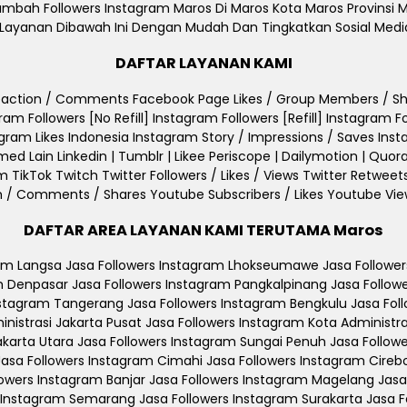
h Followers Instagram Maros Di Maros Kota Maros Provinsi Mar
ilih Layanan Dibawah Ini Dengan Mudah Dan Tingkatkan Sosial Me
DAFTAR LAYANAN KAMI
/ Reaction / Comments Facebook Page Likes / Group Members / 
gram Followers [No Refill] Instagram Followers [Refill] Instagram
tagram Likes Indonesia Instagram Story / Impressions / Saves In
ain Linkedin | Tumblr | Likee Periscope | Dailymotion | Quora 
 TikTok Twitch Twitter Followers / Likes / Views Twitter Retwee
m / Comments / Shares Youtube Subscribers / Likes Youtube V
DAFTAR AREA LAYANAN KAMI TERUTAMA Maros
ram Langsa Jasa Followers Instagram Lhokseumawe Jasa Followe
m Denpasar Jasa Followers Instagram Pangkalpinang Jasa Followe
nstagram Tangerang Jasa Followers Instagram Bengkulu Jasa Foll
inistrasi Jakarta Pusat Jasa Followers Instagram Kota Administra
Jakarta Utara Jasa Followers Instagram Sungai Penuh Jasa Follo
 Jasa Followers Instagram Cimahi Jasa Followers Instagram Cireb
owers Instagram Banjar Jasa Followers Instagram Magelang Jasa
s Instagram Semarang Jasa Followers Instagram Surakarta Jasa F