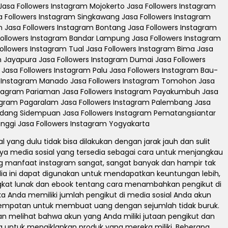
 Jasa Followers Instagram Mojokerto Jasa Followers Instagram
a Followers Instagram Singkawang Jasa Followers Instagram
n Jasa Followers Instagram Bontang Jasa Followers Instagram
Followers Instagram Bandar Lampung Jasa Followers Instagram
ollowers Instagram Tual Jasa Followers Instagram Bima Jasa
m Jayapura Jasa Followers Instagram Dumai Jasa Followers
Jasa Followers Instagram Palu Jasa Followers Instagram Bau-
rs Instagram Manado Jasa Followers Instagram Tomohon Jasa
Instagram Pariaman Jasa Followers Instagram Payakumbuh Jasa
stagram Pagaralam Jasa Followers Instagram Palembang Jasa
 Padang Sidempuan Jasa Followers Instagram Pematangsiantar
inggi Jasa Followers Instagram Yogyakarta
yang dulu tidak bisa dilakukan dengan jarak jauh dan sulit
nya media sosial yang tersedia sebagai cara untuk menjangkau
ang manfaat instagram sangat, sangat banyak dan hampir tak
a ini dapat digunakan untuk mendapatkan keuntungan lebih,
angkat lunak dan ebook tentang cara menambahkan pengikut di
a Anda memiliki jumlah pengikut di media sosial Anda akun
esempatan untuk membuat uang dengan sejumlah tidak buruk.
n melihat bahwa akun yang Anda miliki jutaan pengikut dan
untuk mengiklankan produk yang mereka miliki. Beberapa