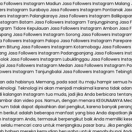
Jasa Followers Instagram Madiun Jasa Followers Instagram Malang
wers Instagram Surabaya Jasa Followers Instagram Pontianak Jas
wers Instagram Palangkaraya Jasa Followers Instagram Balikpapa
Instagram Batam Jasa Followers Instagram Tanjungpinang Jasa 
tagram Tidore Kepulauan Jasa Followers Instagram Ambon Jasa F
pang Jasa Followers Instagram Sorong Jasa Followers Instagra
 Followers Instagram Palopo Jasa Followers Instagram Parepare 
agram Bitung Jasa Followers Instagram Kotamobagu Jasa Followe
adang Jasa Followers Instagram Padangpanjang Jasa Followers 
Solok Jasa Followers Instagram Lubuklinggau Jasa Followers In
injai Jasa Followers Instagram Medan Jasa Followers Instagram
llowers Instagram Tanjungbalai Jasa Followers Instagram Tebingt
kan ada habisnya. Memang, pada saat itu maju hampir semua hal 
knologi. Teknologi ini akan menjadi maksimal karena tidak ada
i kalangan Instagram tua muda, jadi jika Anda berbicara tent
gambar dan video pos. Namun, dengan menara KEGUNAANYA Medi
umum tidak dapat dipisahkan dari pengikut, karena banyak per
n berikut adalah beberapa manfaat yang bisa Anda dapatkan jik
 Instagram Anda, termasuk berpengikut baik Anda memiliki k
lalu mencari cara untuk menjangkau pasar baru. Jika pengikla
alah bahwa mereka kemudian berusaha untuk menghubungi Anda 