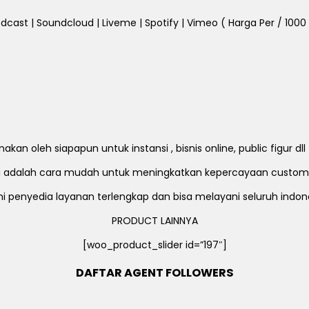
dcast | Soundcloud | Liveme | Spotify | Vimeo ( Harga Per / 1000 Fo
an oleh siapapun untuk instansi , bisnis online, public figur d
ni adalah cara mudah untuk meningkatkan kepercayaan custom
i penyedia layanan terlengkap dan bisa melayani seluruh indon
PRODUCT LAINNYA
[woo_product_slider id=”197″]
DAFTAR AGENT FOLLOWERS