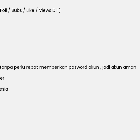
ll / Subs / Like / Views Dll )
ll tanpa perlu repot memberikan pasword akun , jadi akun aman
er
esia