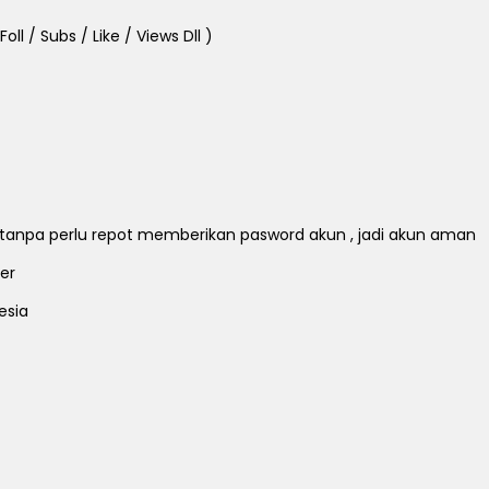
ll / Subs / Like / Views Dll )
ll tanpa perlu repot memberikan pasword akun , jadi akun aman
er
esia