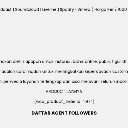
dcast | Soundcloud | Liveme | Spotify | Vimeo ( Harga Per / 1000 Fo
an oleh siapapun untuk instansi , bisnis online, public figur d
ni adalah cara mudah untuk meningkatkan kepercayaan custom
i penyedia layanan terlengkap dan bisa melayani seluruh indon
PRODUCT LAINNYA
[woo_product_slider id=”197″]
DAFTAR AGENT FOLLOWERS