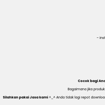
– in
Cocok bagi And
Bagaimana jika produk
Silahkan pakai Jasa kami
^_^ Anda tidak lagi repot download