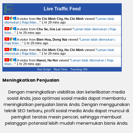
Live Traffic Feed
A visitor from
Ho Chi Minh City, Ho Chi Minh
viewed "
Laman tidak
ditemukan | Raja Iklan…
"
1 hr 29 mins ago
A visitor from
Chu Se, Gia Lai
viewed "
Laman tidak ditemukan | Raja
Iklan…
"
1 hr 29 mins ago
A visitor from
Bien Hoa, Dong Nai
viewed "
Laman tidak ditemukan |
Raja Iklan…
"
1 hr 29 mins ago
A visitor from
Ho Chi Minh City, Ho Chi Minh
viewed "
Laman tidak
ditemukan | Raja Iklan…
"
1 hr 29 mins ago
A visitor from
Hanoi, Ha Noi
viewed "
Laman tidak ditemukan | Raja
Iklan…
"
1 hr 29 mins ago
Get Script
Real Time
Tracking ON
Meningkatkan Penjualan
Dengan meningkatkan visibilitas dan keterlibatan media
sosial Anda, jasa optimasi sosial media dapat membantu
meningkatkan penjualan bisnis Anda. Dengan menggunakan
teknik SEO terbaru, profil sosial media Anda dapat muncul di
peringkat teratas mesin pencari, sehingga membuat
pelanggan potensial lebih mudah menemukan bisnis Anda.