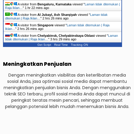
A visitor from
Bengaluru, Karnataka
viewed "
Laman tidak ditemukan |
Raja Iklan…
"
1 hr 22 mins ago
A visitor from
Al Jubayl, Ash Sharqiyah
viewed "
Laman tidak
ditemukan | Raja Iklan…
"
2 hrs 26 mins ago
A visitor from
Singapore
viewed "
Laman tidak ditemukan | Raja
Iklan…
"
2 hrs 26 mins ago
A visitor from
Chelyabinsk, Chelyabinskaya Oblast
viewed "
Laman
tidak ditemukan | Raja Iklan…
"
3 hrs 29 mins ago
Get Script
Real Time
Tracking ON
Meningkatkan Penjualan
Dengan meningkatkan visibilitas dan keterlibatan media
sosial Anda, jasa optimasi sosial media dapat membantu
meningkatkan penjualan bisnis Anda. Dengan menggunakan
teknik SEO terbaru, profil sosial media Anda dapat muncul di
peringkat teratas mesin pencari, sehingga membuat
pelanggan potensial lebih mudah menemukan bisnis Anda.