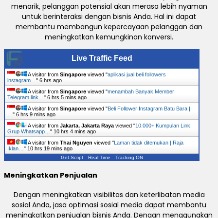
menarik, pelanggan potensial akan merasa lebih nyaman
untuk berinteraksi dengan bisnis Anda. Hal ini dapat
membantu membangun kepercayaan pelanggan dan
meningkatkan kemungkinan konversi.
Live Traffic Feed
A visitor from
Singapore
viewed "
aplikasi jual beli followers
instagram…
"
6 hrs ago
A visitor from
Singapore
viewed "
menambah Banyak Member
Telegram link…
"
6 hrs 5 mins ago
A visitor from
Singapore
viewed "
Beli Follower Instagram Batu Bara |
…
"
6 hrs 9 mins ago
A visitor from
Jakarta, Jakarta Raya
viewed "
10.000+ Kumpulan Link
Grup Whatsapp…
"
10 hrs 4 mins ago
A visitor from
Thai Nguyen
viewed "
Laman tidak ditemukan | Raja
Iklan…
"
10 hrs 19 mins ago
Get Script
Real Time
Tracking ON
Meningkatkan Penjualan
Dengan meningkatkan visibilitas dan keterlibatan media
sosial Anda, jasa optimasi sosial media dapat membantu
meningkatkan penjualan bisnis Anda. Dengan menggunakan