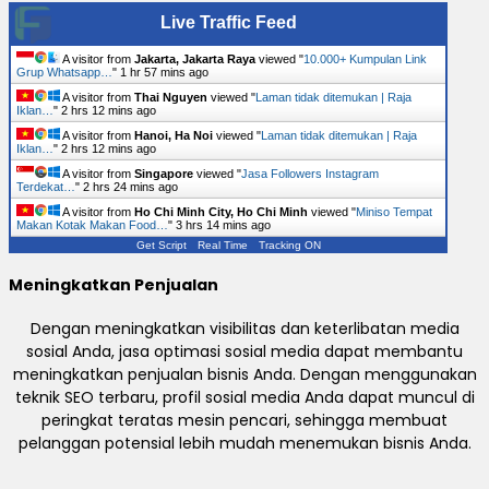
Live Traffic Feed
A visitor from
Jakarta, Jakarta Raya
viewed "
10.000+ Kumpulan Link
Grup Whatsapp…
"
1 hr 57 mins ago
A visitor from
Thai Nguyen
viewed "
Laman tidak ditemukan | Raja
Iklan…
"
2 hrs 12 mins ago
A visitor from
Hanoi, Ha Noi
viewed "
Laman tidak ditemukan | Raja
Iklan…
"
2 hrs 12 mins ago
A visitor from
Singapore
viewed "
Jasa Followers Instagram
Terdekat…
"
2 hrs 24 mins ago
A visitor from
Ho Chi Minh City, Ho Chi Minh
viewed "
Miniso Tempat
Makan Kotak Makan Food…
"
3 hrs 14 mins ago
Get Script
Real Time
Tracking ON
Meningkatkan Penjualan
Dengan meningkatkan visibilitas dan keterlibatan media
sosial Anda, jasa optimasi sosial media dapat membantu
meningkatkan penjualan bisnis Anda. Dengan menggunakan
teknik SEO terbaru, profil sosial media Anda dapat muncul di
peringkat teratas mesin pencari, sehingga membuat
pelanggan potensial lebih mudah menemukan bisnis Anda.