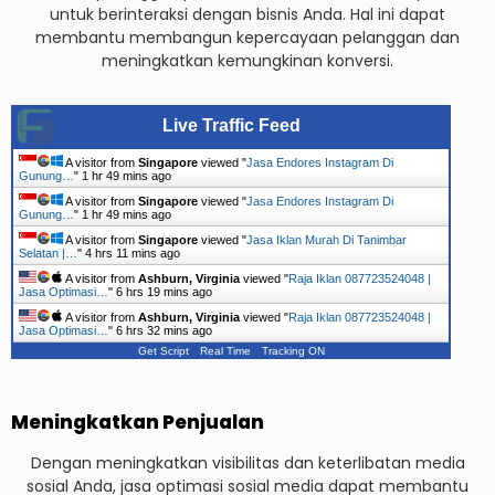
untuk berinteraksi dengan bisnis Anda. Hal ini dapat
membantu membangun kepercayaan pelanggan dan
meningkatkan kemungkinan konversi.
Live Traffic Feed
A visitor from
Singapore
viewed "
Jasa Endores Instagram Di
Gunung…
"
1 hr 49 mins ago
A visitor from
Singapore
viewed "
Jasa Endores Instagram Di
Gunung…
"
1 hr 49 mins ago
A visitor from
Singapore
viewed "
Jasa Iklan Murah Di Tanimbar
Selatan |…
"
4 hrs 11 mins ago
A visitor from
Ashburn, Virginia
viewed "
Raja Iklan 087723524048 |
Jasa Optimasi…
"
6 hrs 19 mins ago
A visitor from
Ashburn, Virginia
viewed "
Raja Iklan 087723524048 |
Jasa Optimasi…
"
6 hrs 32 mins ago
Get Script
Real Time
Tracking ON
Meningkatkan Penjualan
Dengan meningkatkan visibilitas dan keterlibatan media
sosial Anda, jasa optimasi sosial media dapat membantu