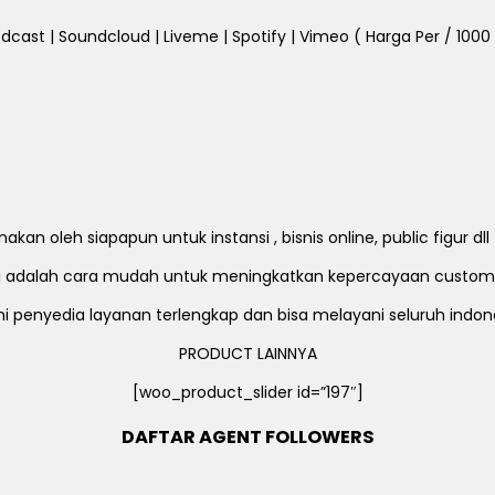
dcast | Soundcloud | Liveme | Spotify | Vimeo ( Harga Per / 1000 Fo
an oleh siapapun untuk instansi , bisnis online, public figur d
ni adalah cara mudah untuk meningkatkan kepercayaan custom
i penyedia layanan terlengkap dan bisa melayani seluruh indon
PRODUCT LAINNYA
[woo_product_slider id=”197″]
DAFTAR AGENT FOLLOWERS