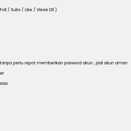
ll / Subs / Like / Views Dll )
ll tanpa perlu repot memberikan pasword akun , jadi akun aman
er
esia