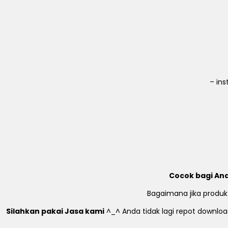
– in
Cocok bagi And
Bagaimana jika produk
Silahkan pakai Jasa kami
^_^ Anda tidak lagi repot download