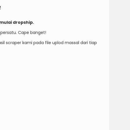
R
mulai dropship.
 persatu. Cape banget!
il scraper kami pada file uplod massal dari tiap