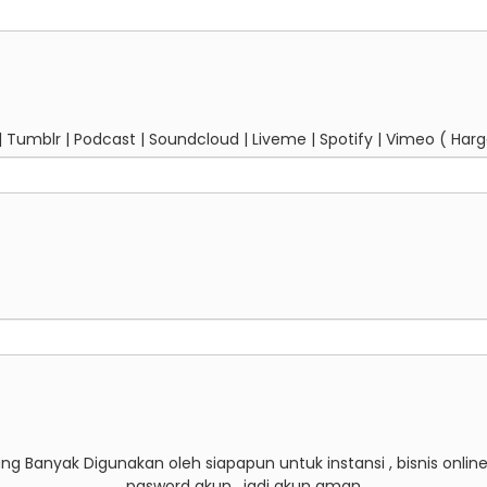
| Tumblr | Podcast | Soundcloud | Liveme | Spotify | Vimeo ( Harga P
 Banyak Digunakan oleh siapapun untuk instansi , bisnis online,
pasword akun , jadi akun aman