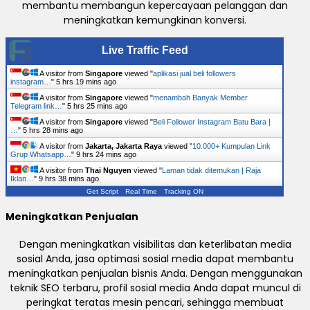
membantu membangun kepercayaan pelanggan dan
meningkatkan kemungkinan konversi.
Live Traffic Feed
A visitor from
Singapore
viewed "
aplikasi jual beli followers
instagram…
"
5 hrs 19 mins ago
A visitor from
Singapore
viewed "
menambah Banyak Member
Telegram link…
"
5 hrs 25 mins ago
A visitor from
Singapore
viewed "
Beli Follower Instagram Batu Bara |
…
"
5 hrs 28 mins ago
A visitor from
Jakarta, Jakarta Raya
viewed "
10.000+ Kumpulan Link
Grup Whatsapp…
"
9 hrs 24 mins ago
A visitor from
Thai Nguyen
viewed "
Laman tidak ditemukan | Raja
Iklan…
"
9 hrs 38 mins ago
Get Script
Real Time
Tracking ON
Meningkatkan Penjualan
Dengan meningkatkan visibilitas dan keterlibatan media
sosial Anda, jasa optimasi sosial media dapat membantu
meningkatkan penjualan bisnis Anda. Dengan menggunakan
teknik SEO terbaru, profil sosial media Anda dapat muncul di
peringkat teratas mesin pencari, sehingga membuat