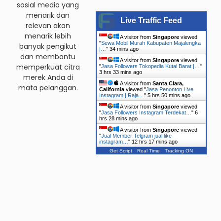
sosial media yang
menarik dan
Live Traffic Feed
relevan akan
menarik lebih
A visitor from
Singapore
viewed
"
Sewa Mobil Murah Kabupaten Majalengka
banyak pengikut
|…
"
34 mins ago
dan membantu
A visitor from
Singapore
viewed
memperkuat citra
"
Jasa Followers Tokopedia Kutai Barat |…
"
3 hrs 33 mins ago
merek Anda di
A visitor from
Santa Clara,
mata pelanggan.
California
viewed "
Jasa Penonton Live
Instagram | Raja…
"
5 hrs 50 mins ago
A visitor from
Singapore
viewed
"
Jasa Followers Instagram Terdekat…
"
6
hrs 28 mins ago
A visitor from
Singapore
viewed
"
Jual Member Telgram jual like
instagram…
"
12 hrs 17 mins ago
Get Script
Real Time
Tracking ON