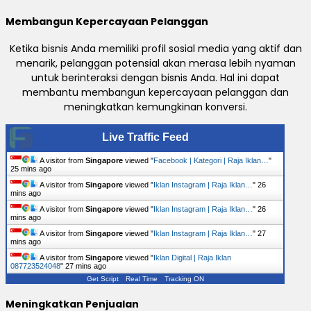
Membangun Kepercayaan Pelanggan
Ketika bisnis Anda memiliki profil sosial media yang aktif dan
menarik, pelanggan potensial akan merasa lebih nyaman
untuk berinteraksi dengan bisnis Anda. Hal ini dapat
membantu membangun kepercayaan pelanggan dan
meningkatkan kemungkinan konversi.
Live Traffic Feed
A visitor from
Singapore
viewed "
Facebook | Kategori | Raja Iklan…
"
25 mins ago
A visitor from
Singapore
viewed "
Iklan Instagram | Raja Iklan…
"
26
mins ago
A visitor from
Singapore
viewed "
Iklan Instagram | Raja Iklan…
"
26
mins ago
A visitor from
Singapore
viewed "
Iklan Instagram | Raja Iklan…
"
27
mins ago
A visitor from
Singapore
viewed "
Iklan Digital | Raja Iklan
087723524048
"
27 mins ago
Get Script
Real Time
Tracking ON
Meningkatkan Penjualan