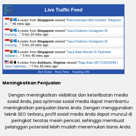
Live Traffic Feed
A visitor from
Singapore
viewed "
Rekomendasi Beli member Telegram
di…
"
46 mins ago
A visitor from
Singapore
viewed "
Jasa Endores Instagram Di
Gunung…
"
3 hrs 24 mins ago
A visitor from
Singapore
viewed "
Jasa Endores Instagram Di
Gunung…
"
3 hrs 24 mins ago
A visitor from
Singapore
viewed "
Jasa Iklan Murah Di Tanimbar
Selatan |…
"
5 hrs 46 mins ago
A visitor from
Ashburn, Virginia
viewed "
Raja Iklan 087723524048 |
Jasa Optimasi…
"
7 hrs 55 mins ago
Get Script
Real Time
Tracking ON
Meningkatkan Penjualan
Dengan meningkatkan visibilitas dan keterlibatan media
sosial Anda, jasa optimasi sosial media dapat membantu
meningkatkan penjualan bisnis Anda. Dengan menggunakan
teknik SEO terbaru, profil sosial media Anda dapat muncul di
peringkat teratas mesin pencari, sehingga membuat
pelanggan potensial lebih mudah menemukan bisnis Anda.