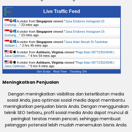
Live Traffic Feed
A visitor from
Singapore
viewed "
Jasa Endores Instagram Di
Gunung…
"
23 mins ago
A visitor from
Singapore
viewed "
Jasa Endores Instagram Di
Gunung…
"
23 mins ago
A visitor from
Singapore
viewed "
Jasa Iklan Murah Di Tanimbar
Selatan |…
"
2 hrs 45 mins ago
A visitor from
Ashburn, Virginia
viewed "
Raja Iklan 087723524048 |
Jasa Optimasi…
"
4 hrs 54 mins ago
A visitor from
Ashburn, Virginia
viewed "
Raja Iklan 087723524048 |
Jasa Optimasi…
"
5 hrs 6 mins ago
Get Script
Real Time
Tracking ON
Meningkatkan Penjualan
Dengan meningkatkan visibilitas dan keterlibatan media
sosial Anda, jasa optimasi sosial media dapat membantu
meningkatkan penjualan bisnis Anda. Dengan menggunakan
teknik SEO terbaru, profil sosial media Anda dapat muncul di
peringkat teratas mesin pencari, sehingga membuat
pelanggan potensial lebih mudah menemukan bisnis Anda.