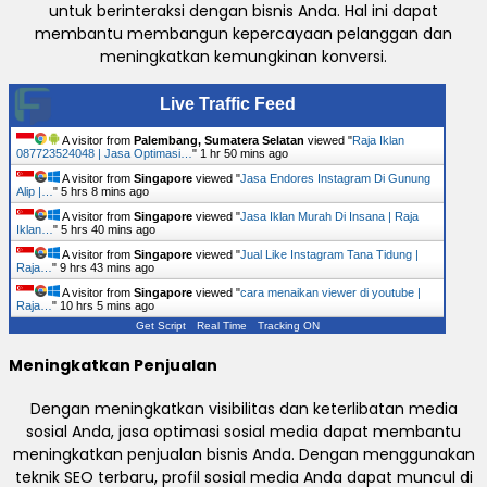
untuk berinteraksi dengan bisnis Anda. Hal ini dapat
membantu membangun kepercayaan pelanggan dan
meningkatkan kemungkinan konversi.
Live Traffic Feed
A visitor from
Palembang, Sumatera Selatan
viewed "
Raja Iklan
087723524048 | Jasa Optimasi…
"
1 hr 50 mins ago
A visitor from
Singapore
viewed "
Jasa Endores Instagram Di Gunung
Alip |…
"
5 hrs 8 mins ago
A visitor from
Singapore
viewed "
Jasa Iklan Murah Di Insana | Raja
Iklan…
"
5 hrs 40 mins ago
A visitor from
Singapore
viewed "
Jual Like Instagram Tana Tidung |
Raja…
"
9 hrs 43 mins ago
A visitor from
Singapore
viewed "
cara menaikan viewer di youtube |
Raja…
"
10 hrs 5 mins ago
Get Script
Real Time
Tracking ON
Meningkatkan Penjualan
Dengan meningkatkan visibilitas dan keterlibatan media
sosial Anda, jasa optimasi sosial media dapat membantu
meningkatkan penjualan bisnis Anda. Dengan menggunakan
teknik SEO terbaru, profil sosial media Anda dapat muncul di