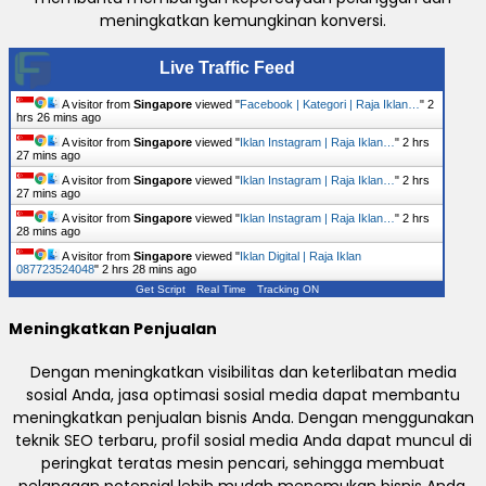
meningkatkan kemungkinan konversi.
Live Traffic Feed
A visitor from
Singapore
viewed "
Facebook | Kategori | Raja Iklan…
"
2
hrs 26 mins ago
A visitor from
Singapore
viewed "
Iklan Instagram | Raja Iklan…
"
2 hrs
27 mins ago
A visitor from
Singapore
viewed "
Iklan Instagram | Raja Iklan…
"
2 hrs
27 mins ago
A visitor from
Singapore
viewed "
Iklan Instagram | Raja Iklan…
"
2 hrs
28 mins ago
A visitor from
Singapore
viewed "
Iklan Digital | Raja Iklan
087723524048
"
2 hrs 28 mins ago
Get Script
Real Time
Tracking ON
Meningkatkan Penjualan
Dengan meningkatkan visibilitas dan keterlibatan media
sosial Anda, jasa optimasi sosial media dapat membantu
meningkatkan penjualan bisnis Anda. Dengan menggunakan
teknik SEO terbaru, profil sosial media Anda dapat muncul di
peringkat teratas mesin pencari, sehingga membuat
pelanggan potensial lebih mudah menemukan bisnis Anda.