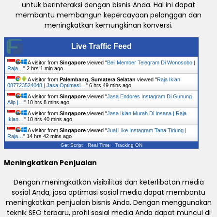
untuk berinteraksi dengan bisnis Anda. Hal ini dapat
membantu membangun kepercayaan pelanggan dan
meningkatkan kemungkinan konversi.
Live Traffic Feed
A visitor from
Singapore
viewed "
Beli Member Telegram Di Wonosobo |
Raja…
"
2 hrs 1 min ago
A visitor from
Palembang, Sumatera Selatan
viewed "
Raja Iklan
087723524048 | Jasa Optimasi…
"
6 hrs 49 mins ago
A visitor from
Singapore
viewed "
Jasa Endores Instagram Di Gunung
Alip |…
"
10 hrs 8 mins ago
A visitor from
Singapore
viewed "
Jasa Iklan Murah Di Insana | Raja
Iklan…
"
10 hrs 40 mins ago
A visitor from
Singapore
viewed "
Jual Like Instagram Tana Tidung |
Raja…
"
14 hrs 42 mins ago
Get Script
Real Time
Tracking ON
Meningkatkan Penjualan
Dengan meningkatkan visibilitas dan keterlibatan media
sosial Anda, jasa optimasi sosial media dapat membantu
meningkatkan penjualan bisnis Anda. Dengan menggunakan
teknik SEO terbaru, profil sosial media Anda dapat muncul di