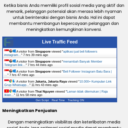
Ketika bisnis Anda memiliki profil sosial media yang aktif dan
menarik, pelanggan potensial akan merasa lebih nyaman
untuk berinteraksi dengan bisnis Anda. Hal ini dapat
membantu membangun kepercayaan pelanggan dan
meningkatkan kemungkinan konversi.
Live Traffic Feed
A visitor from
Singapore
viewed "
aplikasi jual beli followers
instagram…
"
7 hrs 39 mins ago
A visitor from
Singapore
viewed "
menambah Banyak Member
Telegram link…
"
7 hrs 44 mins ago
A visitor from
Singapore
viewed "
Beli Follower Instagram Batu Bara |
…
"
7 hrs 47 mins ago
A visitor from
Jakarta, Jakarta Raya
viewed "
10.000+ Kumpulan Link
Grup Whatsapp…
"
11 hrs 43 mins ago
A visitor from
Thai Nguyen
viewed "
Laman tidak ditemukan | Raja
Iklan…
"
11 hrs 58 mins ago
Get Script
Real Time
Tracking ON
Meningkatkan Penjualan
Dengan meningkatkan visibilitas dan keterlibatan media
sosial Anda, jasa optimasi sosial media dapat membantu