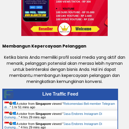
Membangun Kepercayaan Pelanggan
Ketika bisnis Anda memiliki profil sosial media yang aktif dan
menarik, pelanggan potensial akan merasa lebih nyaman
untuk berinteraksi dengan bisnis Anda. Hal ini dapat
membantu membangun kepercayaan pelanggan dan
meningkatkan kemungkinan konversi.
Live Traffic Feed
A visitor from
Singapore
viewed "
Rekomendasi Beli member Telegram
di…
"
1 hr 51 mins ago
A visitor from
Singapore
viewed "
Jasa Endores Instagram Di
Gunung…
"
4 hrs 29 mins ago
A visitor from
Singapore
viewed "
Jasa Endores Instagram Di
Gunung…
"
4 hrs 29 mins ago