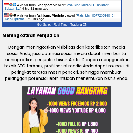
A visitor from
Singapore
viewed "
Jasa Iklan Murah Di Tanimbar
Selatan |…
"
6 hrs 51 mins ago
A visitor from
Ashburn, Virginia
viewed "
Raja Iklan 087723524048 |
Jasa Optimasi…
"
9 hrs ago
Get Script
Real Time
Tracking ON
Meningkatkan Penjualan
Dengan meningkatkan visibilitas dan keterlibatan media
sosial Anda, jasa optimasi sosial media dapat membantu
meningkatkan penjualan bisnis Anda. Dengan menggunakan
teknik SEO terbaru, profil sosial media Anda dapat muncul di
peringkat teratas mesin pencari, sehingga membuat
pelanggan potensial lebih mudah menemukan bisnis Anda.