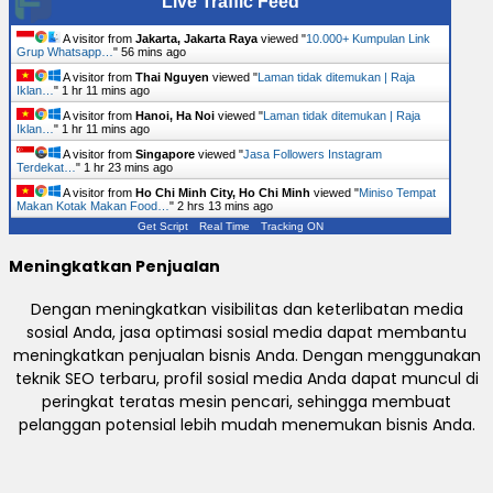
Live Traffic Feed
A visitor from
Jakarta, Jakarta Raya
viewed "
10.000+ Kumpulan Link
Grup Whatsapp…
"
56 mins ago
A visitor from
Thai Nguyen
viewed "
Laman tidak ditemukan | Raja
Iklan…
"
1 hr 11 mins ago
A visitor from
Hanoi, Ha Noi
viewed "
Laman tidak ditemukan | Raja
Iklan…
"
1 hr 11 mins ago
A visitor from
Singapore
viewed "
Jasa Followers Instagram
Terdekat…
"
1 hr 23 mins ago
A visitor from
Ho Chi Minh City, Ho Chi Minh
viewed "
Miniso Tempat
Makan Kotak Makan Food…
"
2 hrs 13 mins ago
Get Script
Real Time
Tracking ON
Meningkatkan Penjualan
Dengan meningkatkan visibilitas dan keterlibatan media
sosial Anda, jasa optimasi sosial media dapat membantu
meningkatkan penjualan bisnis Anda. Dengan menggunakan
teknik SEO terbaru, profil sosial media Anda dapat muncul di
peringkat teratas mesin pencari, sehingga membuat
pelanggan potensial lebih mudah menemukan bisnis Anda.