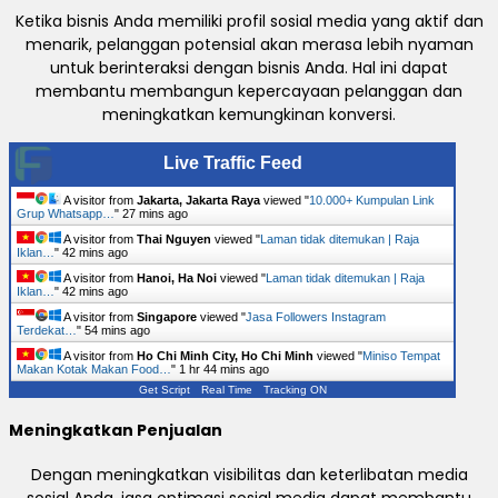
Ketika bisnis Anda memiliki profil sosial media yang aktif dan
menarik, pelanggan potensial akan merasa lebih nyaman
untuk berinteraksi dengan bisnis Anda. Hal ini dapat
membantu membangun kepercayaan pelanggan dan
meningkatkan kemungkinan konversi.
Live Traffic Feed
A visitor from
Jakarta, Jakarta Raya
viewed "
10.000+ Kumpulan Link
Grup Whatsapp…
"
27 mins ago
A visitor from
Thai Nguyen
viewed "
Laman tidak ditemukan | Raja
Iklan…
"
42 mins ago
A visitor from
Hanoi, Ha Noi
viewed "
Laman tidak ditemukan | Raja
Iklan…
"
42 mins ago
A visitor from
Singapore
viewed "
Jasa Followers Instagram
Terdekat…
"
54 mins ago
A visitor from
Ho Chi Minh City, Ho Chi Minh
viewed "
Miniso Tempat
Makan Kotak Makan Food…
"
1 hr 44 mins ago
Get Script
Real Time
Tracking ON
Meningkatkan Penjualan
Dengan meningkatkan visibilitas dan keterlibatan media
sosial Anda, jasa optimasi sosial media dapat membantu