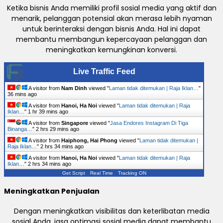
Ketika bisnis Anda memiliki profil sosial media yang aktif dan
menarik, pelanggan potensial akan merasa lebih nyaman
untuk berinteraksi dengan bisnis Anda. Hal ini dapat
membantu membangun kepercayaan pelanggan dan
meningkatkan kemungkinan konversi.
Live Traffic Feed
A visitor from
Nam Dinh
viewed "
Laman tidak ditemukan | Raja Iklan…
"
36 mins ago
A visitor from
Hanoi, Ha Noi
viewed "
Laman tidak ditemukan | Raja
Iklan…
"
1 hr 39 mins ago
A visitor from
Singapore
viewed "
Jasa Endores Instagram Di Tiga
Binanga…
"
2 hrs 29 mins ago
A visitor from
Haiphong, Hai Phong
viewed "
Laman tidak ditemukan |
Raja Iklan…
"
2 hrs 34 mins ago
A visitor from
Hanoi, Ha Noi
viewed "
Laman tidak ditemukan | Raja
Iklan…
"
2 hrs 34 mins ago
Get Script
Real Time
Tracking ON
Meningkatkan Penjualan
Dengan meningkatkan visibilitas dan keterlibatan media
sosial Anda, jasa optimasi sosial media dapat membantu