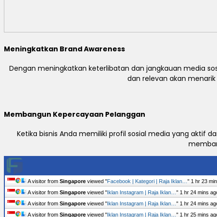
Meningkatkan Brand Awareness
Dengan meningkatkan keterlibatan dan jangkauan media sosi
dan relevan akan menari
Membangun Kepercayaan Pelanggan
Ketika bisnis Anda memiliki profil sosial media yang akti
membang
A visitor from
Singapore
viewed "
Facebook | Kategori | Raja Iklan…
"
1 hr 23 mi
A visitor from
Singapore
viewed "
Iklan Instagram | Raja Iklan…
"
1 hr 24 mins ag
A visitor from
Singapore
viewed "
Iklan Instagram | Raja Iklan…
"
1 hr 24 mins ag
A visitor from
Singapore
viewed "
Iklan Instagram | Raja Iklan…
"
1 hr 25 mins ag