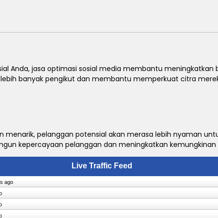
al Anda, jasa optimasi sosial media membantu meningkatkan bra
k lebih banyak pengikut dan membantu memperkuat citra merek
f dan menarik, pelanggan potensial akan merasa lebih nyaman unt
un kepercayaan pelanggan dan meningkatkan kemungkinan k
Live Traffic Feed
ns ago
o
o
o