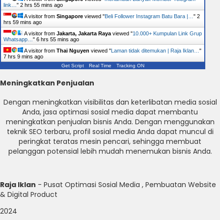
link…
"
2 hrs 55 mins ago
A visitor from
Singapore
viewed "
Beli Follower Instagram Batu Bara |…
"
2
hrs 59 mins ago
A visitor from
Jakarta, Jakarta Raya
viewed "
10.000+ Kumpulan Link Grup
Whatsapp…
"
6 hrs 55 mins ago
A visitor from
Thai Nguyen
viewed "
Laman tidak ditemukan | Raja Iklan…
"
7 hrs 9 mins ago
Get Script
Real Time
Tracking ON
Meningkatkan Penjualan
Dengan meningkatkan visibilitas dan keterlibatan media sosial
Anda, jasa optimasi sosial media dapat membantu
meningkatkan penjualan bisnis Anda. Dengan menggunakan
teknik SEO terbaru, profil sosial media Anda dapat muncul di
peringkat teratas mesin pencari, sehingga membuat
pelanggan potensial lebih mudah menemukan bisnis Anda.
Raja Iklan
- Pusat Optimasi Sosial Media , Pembuatan Website
& Digital Product
2024