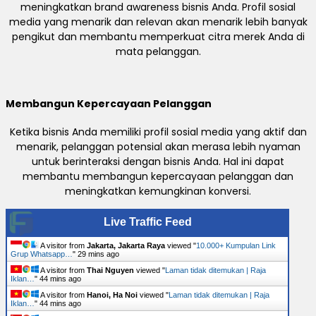
meningkatkan brand awareness bisnis Anda. Profil sosial
media yang menarik dan relevan akan menarik lebih banyak
pengikut dan membantu memperkuat citra merek Anda di
mata pelanggan.
Membangun Kepercayaan Pelanggan
Ketika bisnis Anda memiliki profil sosial media yang aktif dan
menarik, pelanggan potensial akan merasa lebih nyaman
untuk berinteraksi dengan bisnis Anda. Hal ini dapat
membantu membangun kepercayaan pelanggan dan
meningkatkan kemungkinan konversi.
Live Traffic Feed
A visitor from
Jakarta, Jakarta Raya
viewed "
10.000+ Kumpulan Link
Grup Whatsapp…
"
29 mins ago
A visitor from
Thai Nguyen
viewed "
Laman tidak ditemukan | Raja
Iklan…
"
44 mins ago
A visitor from
Hanoi, Ha Noi
viewed "
Laman tidak ditemukan | Raja
Iklan…
"
44 mins ago