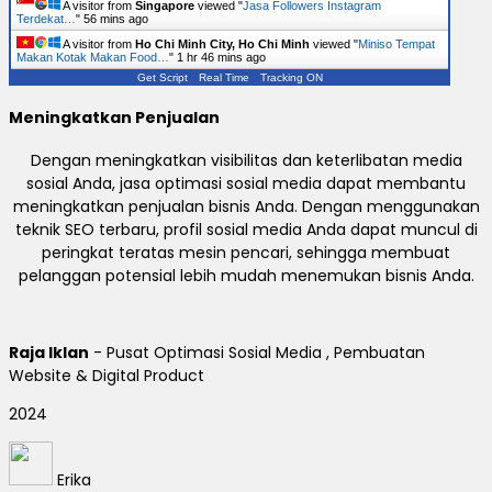
A visitor from
Singapore
viewed "
Jasa Followers Instagram
Terdekat…
"
56 mins ago
A visitor from
Ho Chi Minh City, Ho Chi Minh
viewed "
Miniso Tempat
Makan Kotak Makan Food…
"
1 hr 46 mins ago
Get Script
Real Time
Tracking ON
Meningkatkan Penjualan
Dengan meningkatkan visibilitas dan keterlibatan media
sosial Anda, jasa optimasi sosial media dapat membantu
meningkatkan penjualan bisnis Anda. Dengan menggunakan
teknik SEO terbaru, profil sosial media Anda dapat muncul di
peringkat teratas mesin pencari, sehingga membuat
pelanggan potensial lebih mudah menemukan bisnis Anda.
Raja Iklan
- Pusat Optimasi Sosial Media , Pembuatan
Website & Digital Product
2024
Erika