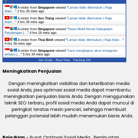
A visitor from
Singapore
viewed "
Laman tidak ditemukan | Raja
Iklan…
"
2 hrs 35 mins ago
A visitor from
Soc Trang
viewed "
Laman tidak ditemukan | Raja
Iklan…
"
3 hrs 36 mins ago
A visitor from
Singapore
viewed "
Sewa Mobil Murah Kabupaten
Pekalongan |…
"
4 hrs 26 mins ago
A visitor from
Thai Binh
viewed "
Laman tidak ditemukan | Raja Iklan…
"
4 hrs 36 mins ago
A visitor from
Singapore
viewed "
cara menghapus akun instagram
terbaru |…
"
5 hrs 34 mins ago
Get Script
Real Time
Tracking ON
Meningkatkan Penjualan
Dengan meningkatkan visibilitas dan keterlibatan media
sosial Anda, jasa optimasi sosial media dapat membantu
meningkatkan penjualan bisnis Anda. Dengan menggunakan
teknik SEO terbaru, profil sosial media Anda dapat muncul di
peringkat teratas mesin pencari, sehingga membuat
pelanggan potensial lebih mudah menemukan bisnis Anda.
Raja Iklan
- Pusat Optimasi Sosial Media , Pembuatan