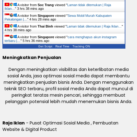
A visitor from
Soc Trang
viewed "
Laman tidak ditemukan | Raja
Iklan…
"
3 hrs 38 mins ago
A visitor from
Singapore
viewed "
Sewa Mobil Murah Kabupaten
Pekalongan |…
"
4 hrs 28 mins ago
A visitor from
Thai Binh
viewed "
Laman tidak ditemukan | Raja Iklan…
"
4 hrs 38 mins ago
A visitor from
Singapore
viewed "
cara menghapus akun instagram
terbaru |…
"
5 hrs 36 mins ago
Get Script
Real Time
Tracking ON
Meningkatkan Penjualan
Dengan meningkatkan visibilitas dan keterlibatan media
sosial Anda, jasa optimasi sosial media dapat membantu
meningkatkan penjualan bisnis Anda. Dengan menggunakan
teknik SEO terbaru, profil sosial media Anda dapat muncul di
peringkat teratas mesin pencari, sehingga membuat
pelanggan potensial lebih mudah menemukan bisnis Anda.
Raja Iklan
- Pusat Optimasi Sosial Media , Pembuatan
Website & Digital Product