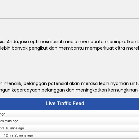
al Anda, jasa optimasi sosial media membantu meningkatkan bra
k lebih banyak pengikut dan membantu memperkuat citra merek
f dan menarik, pelanggan potensial akan merasa lebih nyaman unt
un kepercayaan pelanggan dan meningkatkan kemungkinan k
Live Traffic Feed
 ago
 28 mins ago
 hrs 18 mins ago
an…
"
2 hrs 23 mins ago