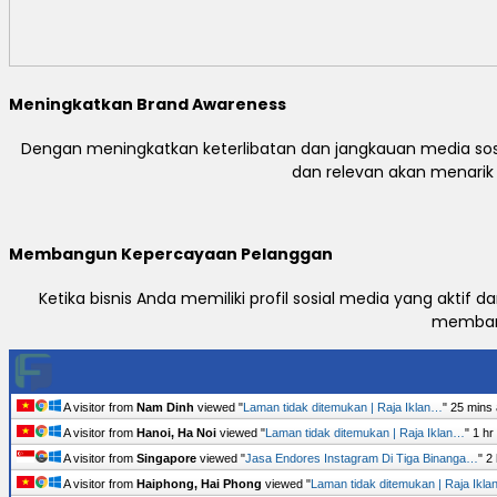
Meningkatkan Brand Awareness
Dengan meningkatkan keterlibatan dan jangkauan media sosi
dan relevan akan menari
Membangun Kepercayaan Pelanggan
Ketika bisnis Anda memiliki profil sosial media yang akti
membang
A visitor from
Nam Dinh
viewed "
Laman tidak ditemukan | Raja Iklan…
"
25 mins
A visitor from
Hanoi, Ha Noi
viewed "
Laman tidak ditemukan | Raja Iklan…
"
1 hr
A visitor from
Singapore
viewed "
Jasa Endores Instagram Di Tiga Binanga…
"
2
A visitor from
Haiphong, Hai Phong
viewed "
Laman tidak ditemukan | Raja Ikl