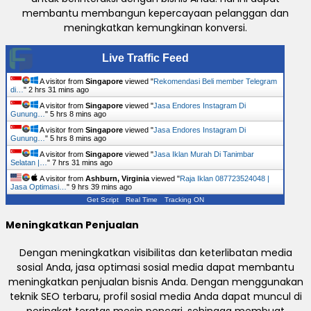
membantu membangun kepercayaan pelanggan dan
meningkatkan kemungkinan konversi.
Live Traffic Feed
A visitor from
Singapore
viewed "
Rekomendasi Beli member Telegram
di…
"
2 hrs 31 mins ago
A visitor from
Singapore
viewed "
Jasa Endores Instagram Di
Gunung…
"
5 hrs 8 mins ago
A visitor from
Singapore
viewed "
Jasa Endores Instagram Di
Gunung…
"
5 hrs 8 mins ago
A visitor from
Singapore
viewed "
Jasa Iklan Murah Di Tanimbar
Selatan |…
"
7 hrs 31 mins ago
A visitor from
Ashburn, Virginia
viewed "
Raja Iklan 087723524048 |
Jasa Optimasi…
"
9 hrs 39 mins ago
Get Script
Real Time
Tracking ON
Meningkatkan Penjualan
Dengan meningkatkan visibilitas dan keterlibatan media
sosial Anda, jasa optimasi sosial media dapat membantu
meningkatkan penjualan bisnis Anda. Dengan menggunakan
teknik SEO terbaru, profil sosial media Anda dapat muncul di
peringkat teratas mesin pencari, sehingga membuat