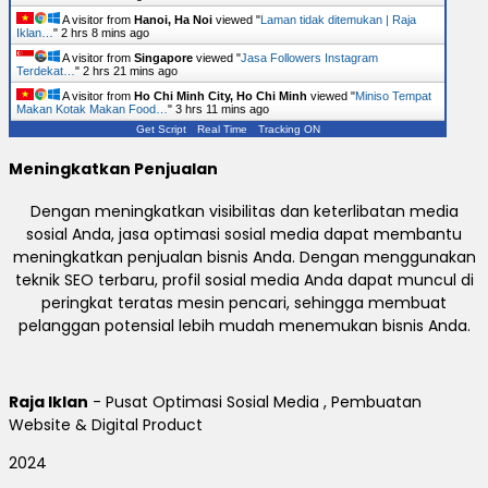
A visitor from
Hanoi, Ha Noi
viewed "
Laman tidak ditemukan | Raja
Iklan…
"
2 hrs 8 mins ago
A visitor from
Singapore
viewed "
Jasa Followers Instagram
Terdekat…
"
2 hrs 21 mins ago
A visitor from
Ho Chi Minh City, Ho Chi Minh
viewed "
Miniso Tempat
Makan Kotak Makan Food…
"
3 hrs 11 mins ago
Get Script
Real Time
Tracking ON
Meningkatkan Penjualan
Dengan meningkatkan visibilitas dan keterlibatan media
sosial Anda, jasa optimasi sosial media dapat membantu
meningkatkan penjualan bisnis Anda. Dengan menggunakan
teknik SEO terbaru, profil sosial media Anda dapat muncul di
peringkat teratas mesin pencari, sehingga membuat
pelanggan potensial lebih mudah menemukan bisnis Anda.
Raja Iklan
- Pusat Optimasi Sosial Media , Pembuatan
Website & Digital Product
2024